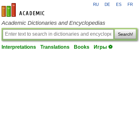
RU
DE
ES
FR
en-academic.com
Academic Dictionaries and Encyclopedias
Search!
Interpretations
Translations
Books
Игры ⚽