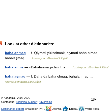
Look at other dictionaries:
bahalanmaq
— f. Qiyməti yüksəltmək, qiyməti baha olmaq;
bahalaşmaq …
Azərbaycan dilinin izahlı lüğəti
bahalanma
— «Bahalanmaq»dan f. is …
Azərbaycan dilinin izahlı lüğəti
bahalaşmaq
— f. Daha da baha olmaq; bahalanmaq …
Azərbaycan dilinin izahlı lüğəti
© Academic, 2000-2026
18+
Contact us:
Technical Support
,
Advertising
Dictionaries export
, created on PHP,
Joomla,
Drupal,
WordPress,